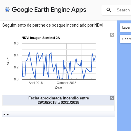
Seguimiento de parche de bosque incendiado por NDVI
Layer
NDVI Imagen Sentinel 2A
Geome
0.6
+ new
0.4
NDVI
0.2
0.0
April 2018
October 2018
Date
Fecha aproximada incendio entre
29/10/2018 a 02/11/2018